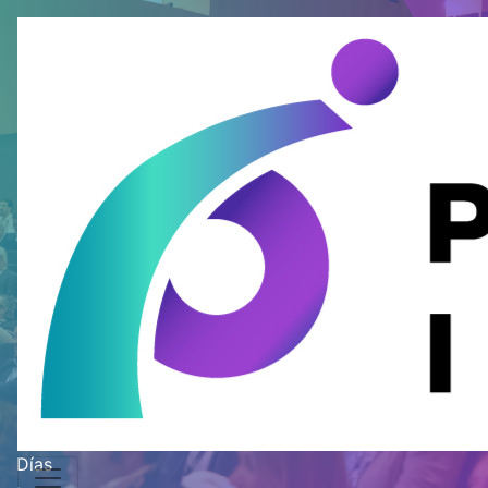
Posventa
Iberia 2026
Conectando
ideas
,
activando el
futuro
14-15 Septiembre, 2026 |
Ávila, España
Días